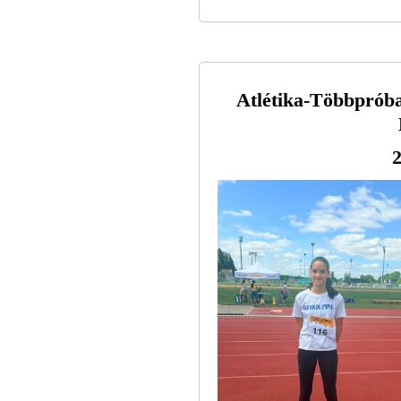
Atlétika-Többprób
2