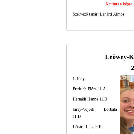
Kattints a képre
Szervező tanár: Lénárd Álmos
Leöwey-K
2
1. hely
Fridrich Flóra 11.A
Hernádi Hanna 11.B
Járay-Vojcek Borbála
11.D
Lénárd Luca 9.E