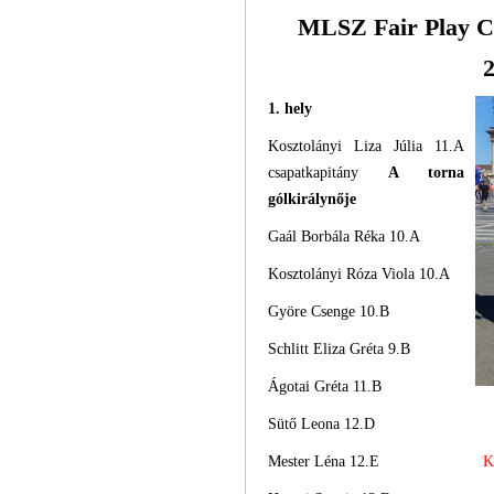
MLSZ Fair Play C
2
1. hely
Kosztolányi Liza Júlia 11.A
csapatkapitány
A torna
gólkirálynője
Gaál Borbála Réka 10.A
Kosztolányi Róza Viola 10.A
Györe Csenge 10.B
Schlitt Eliza Gréta 9.B
Ágotai Gréta 11.B
Sütő Leona 12.D
Mester Léna 12.E
K