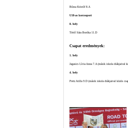
Bózsa Kristóf 8.A
U18-as korcsoport
8. hely
Töttő Sára Boróka 11.D
Csapat eredmények:
1. hely
Jagasics Lívia Anna 7.A (másik iskola diákjaival k
4. hely
Pretz Atilla 9.D (másik iskola diákjaival közös csa