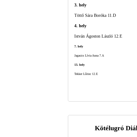
3. hely
Töttő Sára Boróka 11.D
4. hely
István Ágoston László 12.E
7. hely
Jagasics Lívia Anna 7.A
13. hely
Tekker Lőrinc 12.E
Kötélugró Diá