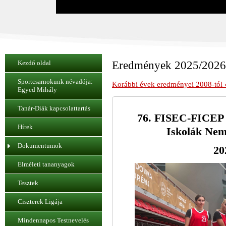
Kezdő oldal
Eredmények 2025/2026
Sportcsarnokunk névadója:
Korábbi évek eredményei 2008-tól 
Egyed Mihály
Tanár-Diák kapcsolattartás
76. FISEC-FICEP 
Hírek
Iskolák Nem
Dokumentumok
20
Elméleti tananyagok
Tesztek
Ciszterek Ligája
Mindennapos Testnevelés