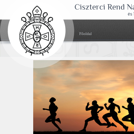
Ciszterci Rend 
és
Főoldal