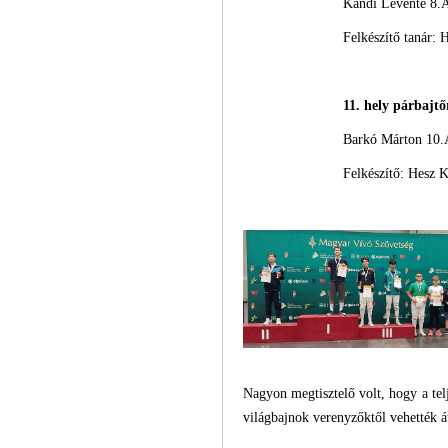
Kandi Levente 8.
Felkészítő tanár: H
11. hely párbajtő
Barkó Márton 10.
Felkészítő: Hesz K
Nagyon megtisztelő volt, hogy a telj
világbajnok verenyzőktől vehették á