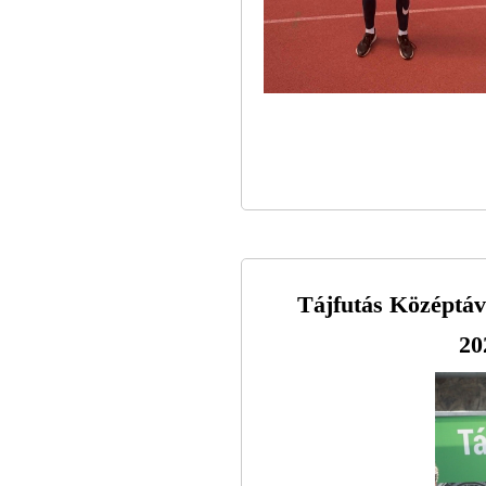
Tájfutás Középtá
20