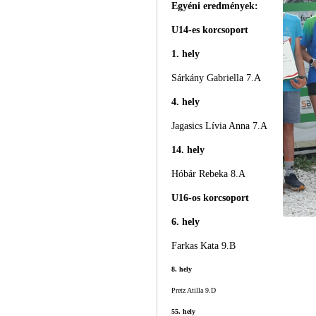
Egyéni eredmények:
U14-es korcsoport
1. hely
Sárkány Gabriella 7.A
4. hely
Jagasics Lívia Anna 7.A
14. hely
Hóbár Rebeka 8.A
U16-os korcsoport
6. hely
Farkas Kata 9.B
8. hely
Pretz Atilla 9.D
55. hely