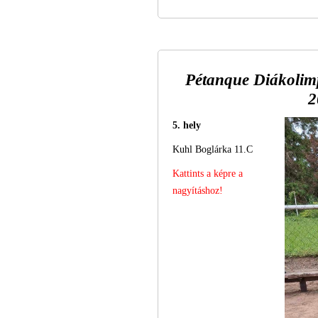
Pétanque Diákolim
2
5. hely
Kuhl Boglárka 11.C
Kattints a képre a
nagyításhoz!