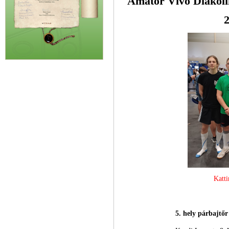
Amatőr Vívó Diákol
2
Katti
5. hely párbajtőr