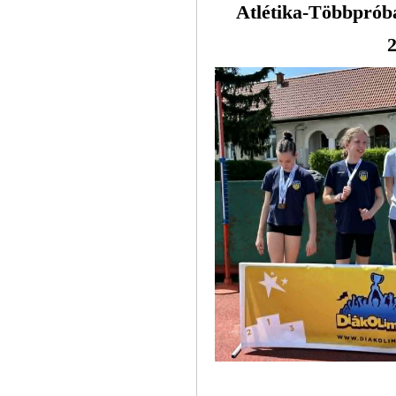
Atlétika-Többprób
2