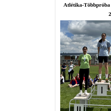
Atlétika-Többpróba
2