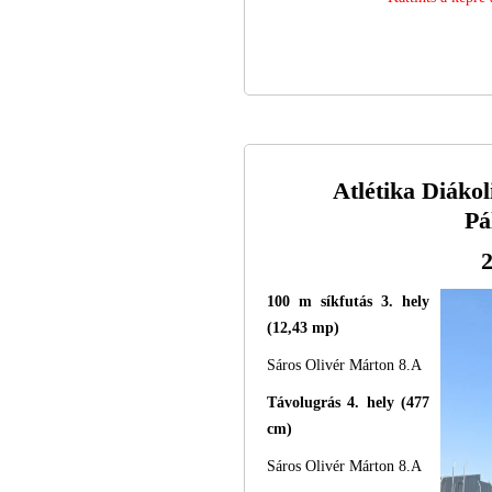
Atlétika Diáko
Pá
2
100 m síkfutás 3. hely
(12,43 mp)
Sáros Olivér Márton 8.A
Távolugrás 4. hely (477
cm)
Sáros Olivér Márton 8.A