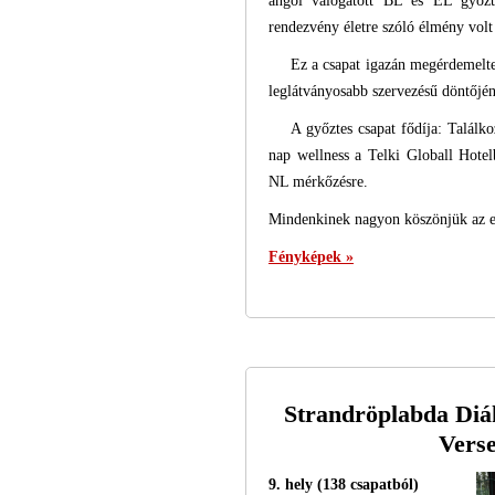
angol válogatott BL és EL győzt
rendezvény életre szóló élmény volt
Ez a csapat igazán megérdemelte
leglátványosabb szervezésű döntőjén 
A győztes csapat fődíja: Találk
nap wellness a Telki Globall Hote
NL mérkőzésre.
Mindenkinek nagyon köszönjük az eg
Fényképek »
Strandröplabda Diá
Verse
9. hely (138 csapatból)