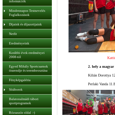
információk
Mindennapos Testnevelés
Foglalkozások
Díjaink és díjazottjaink
Netfit
Eredményeink
Korábbi évek eredményei
2008-tól
Katti
Egyed Mihály Sportcsarnok
2. hely a magyar
órarendje és terembeosztása
Kilián Dorottya 1
Fényképgaléria
Perlaki Vanda 11.
Sítáborok
Balatonalmádi tábori
sportprogramok
Rózsaszín oldal :-)