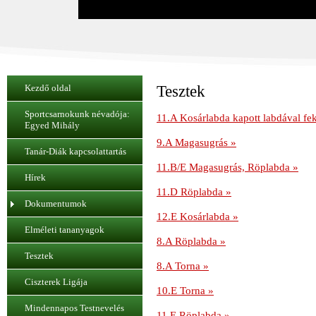
Kezdő oldal
Tesztek
Sportcsarnokunk névadója:
11.A Kosárlabda kapott labdával fek
Egyed Mihály
9.A Magasugrás »
Tanár-Diák kapcsolattartás
11.B/E Magasugrás, Röplabda »
Hírek
11.D Röplabda »
Dokumentumok
12.E Kosárlabda »
Elméleti tananyagok
8.A Röplabda »
Tesztek
8.A Torna »
Ciszterek Ligája
10.E Torna »
Mindennapos Testnevelés
11.E Röplabda »