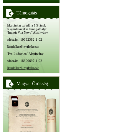
Támogatás
Iskolánkat az adója 1%-ának
felajánlásával is támogathatja:
"Incipit Vita Nova" Alapítvány
adószám: 19032382-1-02
Rendelkező nyilatkozat
"Pro Ludovico" Alapítvány
adószám: 18300697-1-02
Rendelkező nyilatkozat
Magyar Örökség