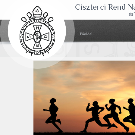
Ciszterci Rend 
és
Főoldal