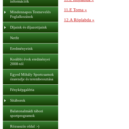
információk
11.E Torna »
Mindennapos Testnevelés
Foglalkozások
12.A Röplabda »
Díjaink és díjazottjaink
Netfit
Eredményeink
Korábbi évek eredményei
2008-tól
Egyed Mihály Sportcsarnok
órarendje és terembeosztása
Fényképgaléria
Sítáborok
Balatonalmádi tábori
sportprogramok
Rózsaszín oldal :-)