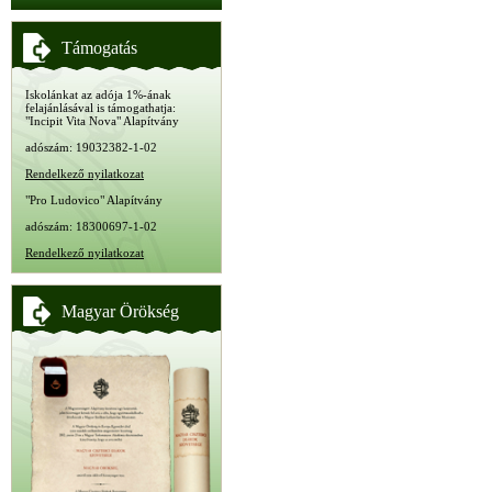
Támogatás
Iskolánkat az adója 1%-ának
felajánlásával is támogathatja:
"Incipit Vita Nova" Alapítvány
adószám: 19032382-1-02
Rendelkező nyilatkozat
"Pro Ludovico" Alapítvány
adószám: 18300697-1-02
Rendelkező nyilatkozat
Magyar Örökség