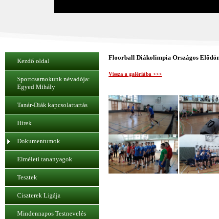
Floorball Diákolimpia Országos Elődönt
Kezdő oldal
Vissza a galériába >>>
Sportcsarnokunk névadója:
Egyed Mihály
Tanár-Diák kapcsolattartás
Hírek
Dokumentumok
Elméleti tananyagok
Tesztek
Ciszterek Ligája
Mindennapos Testnevelés