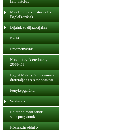
információk
Mindennapos Testnevelés
Foglalkozások
Díjaink és díjazottjaink
Netfit
Eredményeink
Korábbi évek eredményei
2008-tól
Egyed Mihály Sportcsarnok
órarendje és terembeosztása
Fényképgaléria
Sítáborok
Balatonalmádi tábori
sportprogramok
Rózsaszín oldal :-)