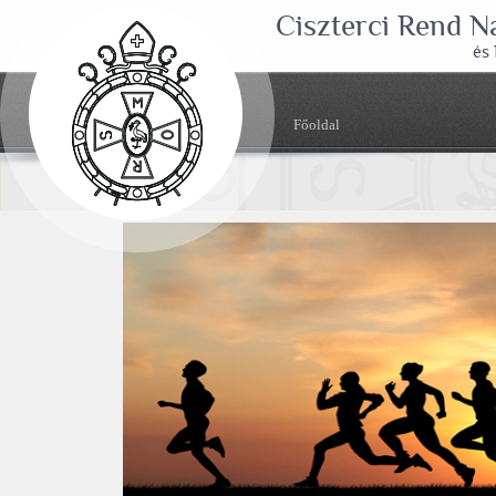
Ciszterci Rend 
és
Főoldal