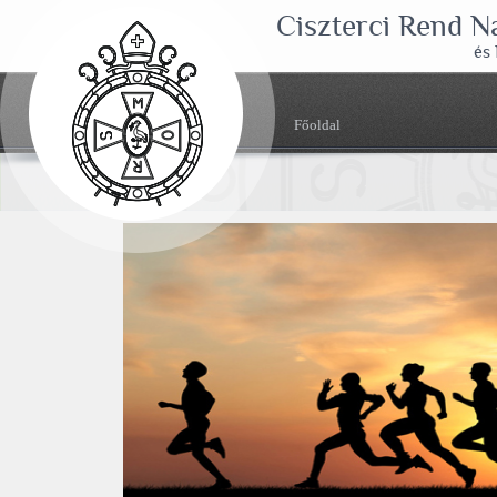
Ciszterci Rend 
és
Főoldal