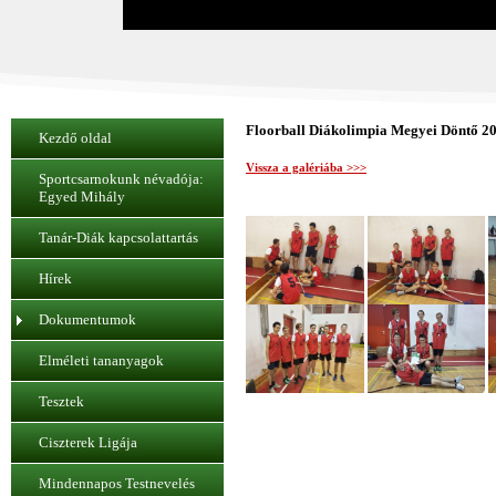
Floorball Diákolimpia Megyei Döntő 201
Kezdő oldal
Vissza a galériába >>>
Sportcsarnokunk névadója:
Egyed Mihály
Tanár-Diák kapcsolattartás
Hírek
Dokumentumok
Elméleti tananyagok
Tesztek
Ciszterek Ligája
Mindennapos Testnevelés