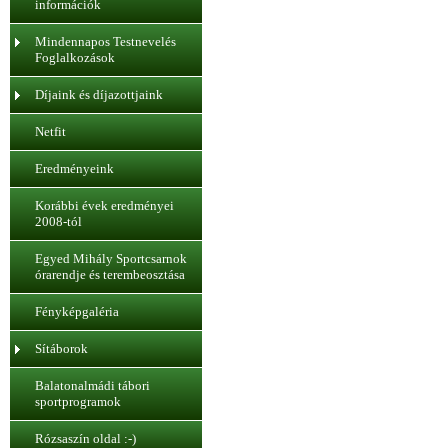
információk
Mindennapos Testnevelés
Foglalkozások
Díjaink és díjazottjaink
Netfit
Eredményeink
Korábbi évek eredményei
2008-tól
Egyed Mihály Sportcsarnok
órarendje és terembeosztása
Fényképgaléria
Sítáborok
Balatonalmádi tábori
sportprogramok
Rózsaszín oldal :-)