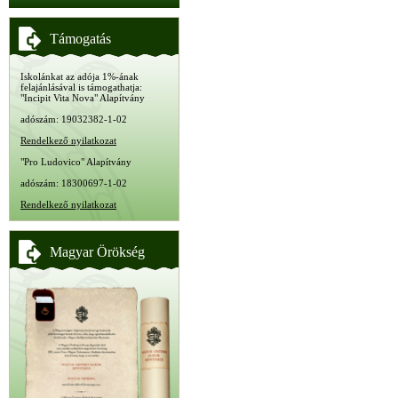
Támogatás
Iskolánkat az adója 1%-ának
felajánlásával is támogathatja:
"Incipit Vita Nova" Alapítvány
adószám: 19032382-1-02
Rendelkező nyilatkozat
"Pro Ludovico" Alapítvány
adószám: 18300697-1-02
Rendelkező nyilatkozat
Magyar Örökség