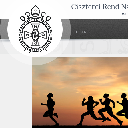
Ciszterci Rend 
és
Főoldal