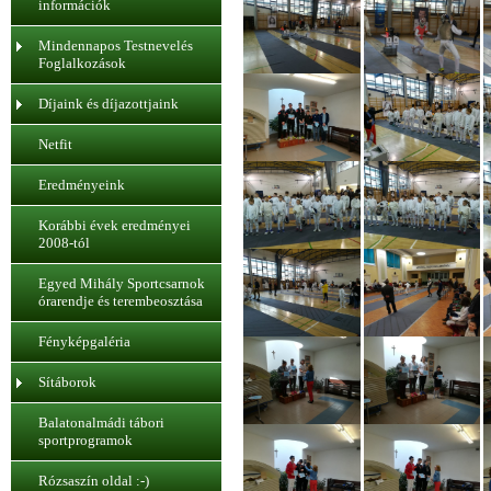
információk
Mindennapos Testnevelés
Foglalkozások
Díjaink és díjazottjaink
Netfit
Eredményeink
Korábbi évek eredményei
2008-tól
Egyed Mihály Sportcsarnok
órarendje és terembeosztása
Fényképgaléria
Sítáborok
Balatonalmádi tábori
sportprogramok
Rózsaszín oldal :-)