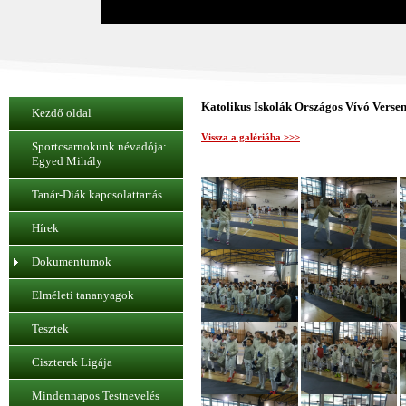
Katolikus Iskolák Országos Vívó Versen
Kezdő oldal
Vissza a galériába >>>
Sportcsarnokunk névadója:
Egyed Mihály
Tanár-Diák kapcsolattartás
Hírek
Dokumentumok
Elméleti tananyagok
Tesztek
Ciszterek Ligája
Mindennapos Testnevelés