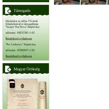
Támogatás
Iskolánkat az adója 1%-ának
felajánlásával is támogathatja:
"Incipit Vita Nova" Alapítvány
adószám: 19032382-1-02
Rendelkező nyilatkozat
"Pro Ludovico" Alapítvány
adószám: 18300697-1-02
Rendelkező nyilatkozat
Magyar Örökség