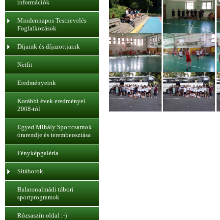
információk
Mindennapos Testnevelés
Foglalkozások
Díjaink és díjazottjaink
Netfit
Eredményeink
Korábbi évek eredményei
2008-tól
Egyed Mihály Sportcsarnok
órarendje és terembeosztása
Fényképgaléria
Sítáborok
Balatonalmádi tábori
sportprogramok
Rózsaszín oldal :-)