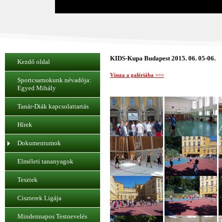
KIDS-Kupa Budapest 2015. 06. 05-06.
Kezdő oldal
Vissza a galériába >>>
Sportcsarnokunk névadója:
Egyed Mihály
Tanár-Diák kapcsolattartás
Hírek
Dokumentumok
Elméleti tananyagok
Tesztek
Ciszterek Ligája
Mindennapos Testnevelés