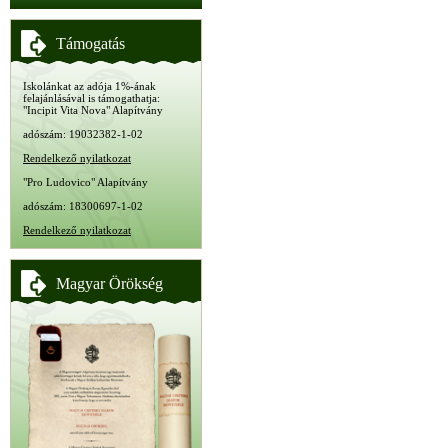
Támogatás
Iskolánkat az adója 1%-ának
felajánlásával is támogathatja:
"Incipit Vita Nova" Alapítvány
adószám: 19032382-1-02
Rendelkező nyilatkozat
"Pro Ludovico" Alapítvány
adószám: 18300697-1-02
Rendelkező nyilatkozat
Magyar Örökség