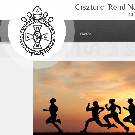
Ciszterci Rend 
és
Főoldal