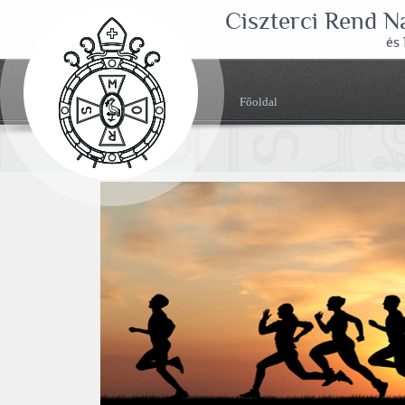
Ciszterci Rend 
és
Főoldal