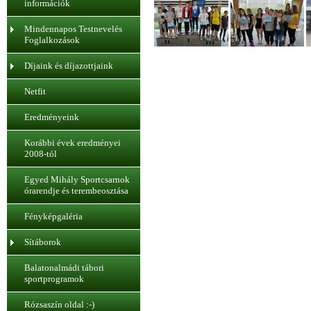
információk
Mindennapos Testnevelés
Foglalkozások
Díjaink és díjazottjaink
Netfit
Eredményeink
Korábbi évek eredményei
2008-tól
Egyed Mihály Sportcsarnok
órarendje és terembeosztása
Fényképgaléria
Sítáborok
Balatonalmádi tábori
sportprogramok
Rózsaszín oldal :-)