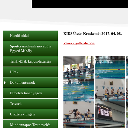
KIDS Úszás Kecskemét 2017. 04. 08.
Kezdő oldal
Vissza a galériába >>>
Sportcsarnokunk névadója:
Egyed Mihály
Tanár-Diák kapcsolattartás
Hírek
Dokumentumok
Elméleti tananyagok
Tesztek
Ciszterek Ligája
Mindennapos Testnevelés