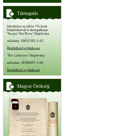
Támogatás
Iskolánkat az adója 1%-ának
felajánlásával is támogathatja:
"Incipit Vita Nova" Alapítvány
adószám: 19032382-1-02
Rendelkező nyilatkozat
"Pro Ludovico" Alapítvány
adószám: 18300697-1-02
Rendelkező nyilatkozat
Magyar Örökség