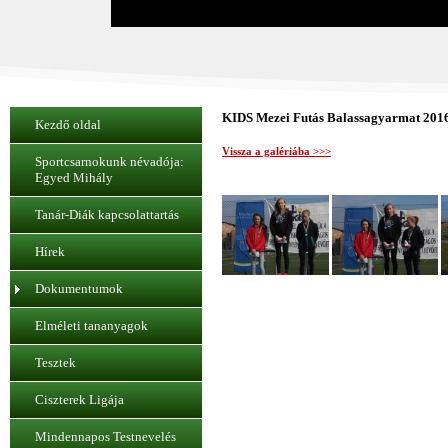
KIDS Mezei Futás Balassagyarmat 2016.
Kezdő oldal
Vissza a galériába >>>
Sportcsarnokunk névadója:
Egyed Mihály
Tanár-Diák kapcsolattartás
Hírek
Dokumentumok
Elméleti tananyagok
Tesztek
Ciszterek Ligája
Mindennapos Testnevelés