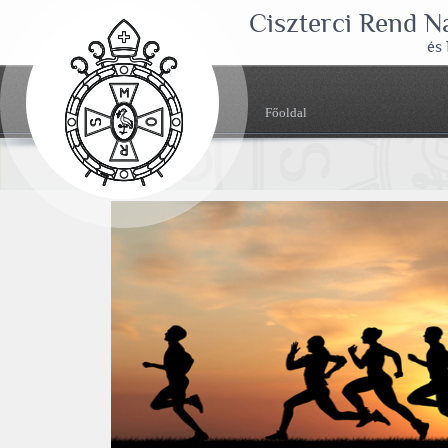
Ciszterci Rend 
és
Főoldal