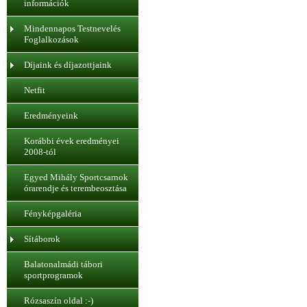
információk
Mindennapos Testnevelés
Foglalkozások
Díjaink és díjazottjaink
Netfit
Eredményeink
Korábbi évek eredményei
2008-tól
Egyed Mihály Sportcsarnok
órarendje és terembeosztása
Fényképgaléria
Sítáborok
Balatonalmádi tábori
sportprogramok
Rózsaszín oldal :-)