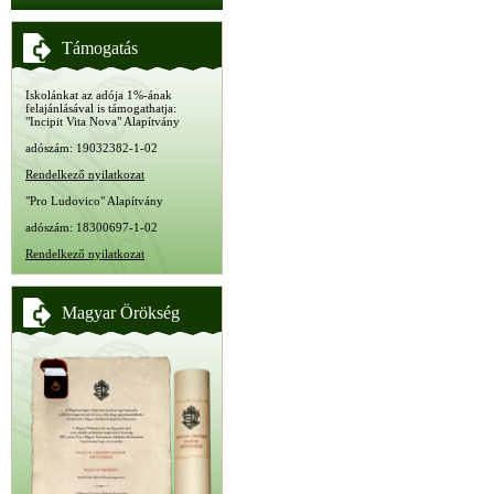
Támogatás
Iskolánkat az adója 1%-ának
felajánlásával is támogathatja:
"Incipit Vita Nova" Alapítvány
adószám: 19032382-1-02
Rendelkező nyilatkozat
"Pro Ludovico" Alapítvány
adószám: 18300697-1-02
Rendelkező nyilatkozat
Magyar Örökség