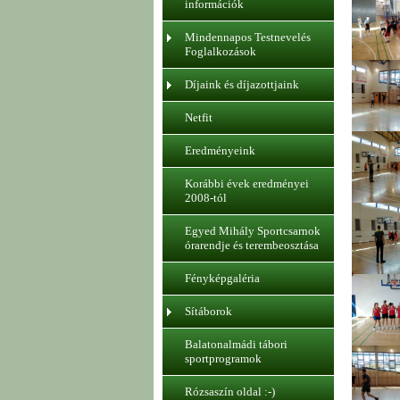
információk
Mindennapos Testnevelés
Foglalkozások
Díjaink és díjazottjaink
Netfit
Eredményeink
Korábbi évek eredményei
2008-tól
Egyed Mihály Sportcsarnok
órarendje és terembeosztása
Fényképgaléria
Sítáborok
Balatonalmádi tábori
sportprogramok
Rózsaszín oldal :-)