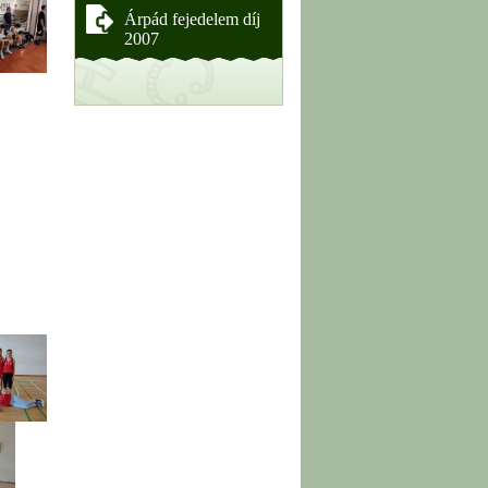
Árpád fejedelem díj
2007