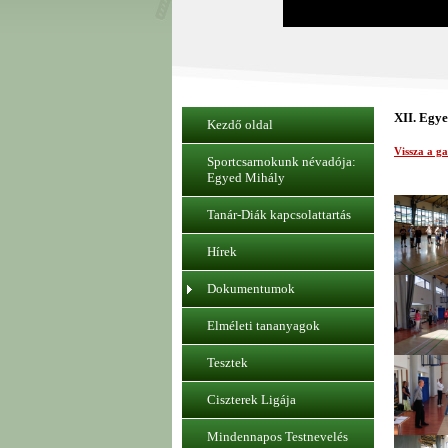
XII. Egy
Kezdő oldal
Vissza a g
Sportcsarnokunk névadója:
Egyed Mihály
Tanár-Diák kapcsolattartás
Hírek
Dokumentumok
Elméleti tananyagok
Tesztek
Ciszterek Ligája
Mindennapos Testnevelés