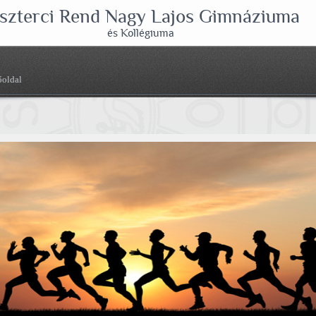
szterci Rend Nagy Lajos Gimnáziuma
és Kollégiuma
őoldal