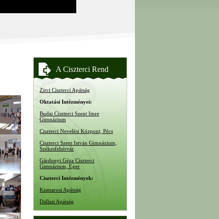
A Ciszterci Rend
Zirci Ciszterci Apátság
Oktatási Intézményei:
Budai Ciszterci Szent Imre
Gimnázium
Ciszterci Nevelési Központ, Pécs
Ciszterci Szent István Gimnázium,
Székesfehérvár
Gárdonyi Géza Ciszterci
Gimnázium, Eger
Ciszterci Intézmények:
Kismarosi Apátság
Dallasi Apátság