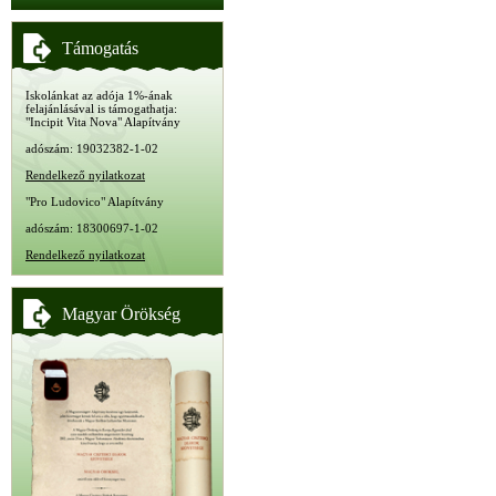
Támogatás
Iskolánkat az adója 1%-ának
felajánlásával is támogathatja:
"Incipit Vita Nova" Alapítvány
adószám: 19032382-1-02
Rendelkező nyilatkozat
"Pro Ludovico" Alapítvány
adószám: 18300697-1-02
Rendelkező nyilatkozat
Magyar Örökség