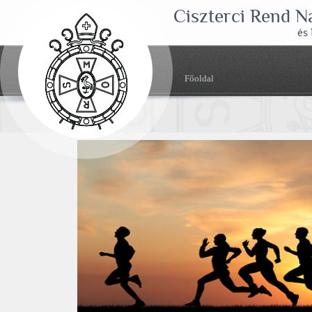
Ciszterci Rend 
és
Főoldal