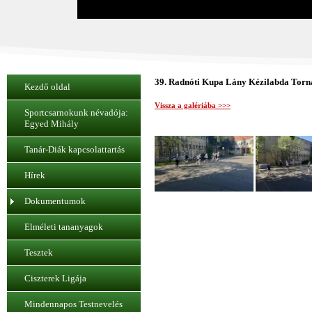
39. Radnóti Kupa Lány Kézilabda Torna
Kezdő oldal
Vissza a galériába >>>
Sportcsarnokunk névadója:
Egyed Mihály
Tanár-Diák kapcsolattartás
Hírek
Dokumentumok
Elméleti tananyagok
Tesztek
Ciszterek Ligája
Mindennapos Testnevelés