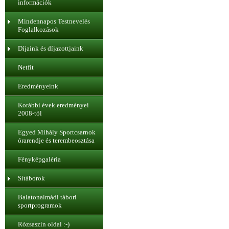
információk
Mindennapos Testnevelés
Foglalkozások
Díjaink és díjazottjaink
Netfit
Eredményeink
Korábbi évek eredményei
2008-tól
Egyed Mihály Sportcsarnok
órarendje és terembeosztása
Fényképgaléria
Sítáborok
Balatonalmádi tábori
sportprogramok
Rózsaszín oldal :-)