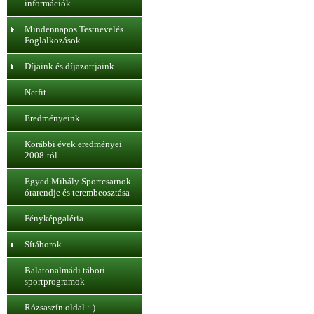
információk
Mindennapos Testnevelés
Foglalkozások
Díjaink és díjazottjaink
Netfit
Eredményeink
Korábbi évek eredményei
2008-tól
Egyed Mihály Sportcsarnok
órarendje és terembeosztása
Fényképgaléria
Sítáborok
Balatonalmádi tábori
sportprogramok
Rózsaszín oldal :-)