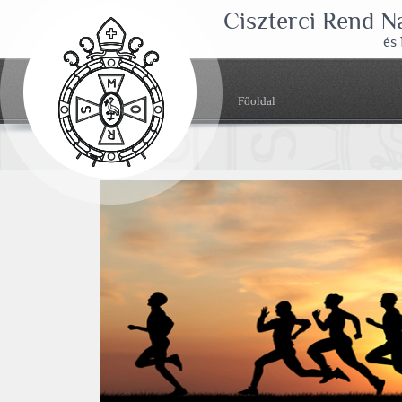
Ciszterci Rend 
és
Főoldal