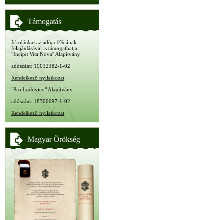
Támogatás
Iskolánkat az adója 1%-ának
felajánlásával is támogathatja:
"Incipit Vita Nova" Alapítvány
adószám: 19032382-1-02
Rendelkező nyilatkozat
"Pro Ludovico" Alapítvány
adószám: 18300697-1-02
Rendelkező nyilatkozat
Magyar Örökség