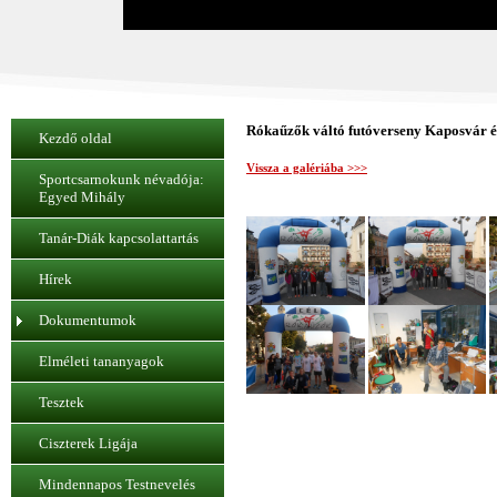
Rókaűzők váltó futóverseny Kaposvár és
Kezdő oldal
Vissza a galériába >>>
Sportcsarnokunk névadója:
Egyed Mihály
Tanár-Diák kapcsolattartás
Hírek
Dokumentumok
Elméleti tananyagok
Tesztek
Ciszterek Ligája
Mindennapos Testnevelés