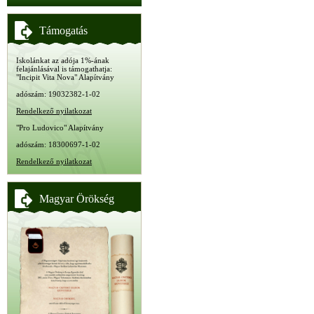
Támogatás
Iskolánkat az adója 1%-ának
felajánlásával is támogathatja:
"Incipit Vita Nova" Alapítvány
adószám: 19032382-1-02
Rendelkező nyilatkozat
"Pro Ludovico" Alapítvány
adószám: 18300697-1-02
Rendelkező nyilatkozat
Magyar Örökség