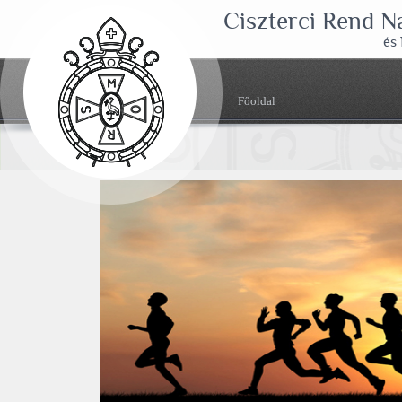
Ciszterci Rend 
és
Főoldal