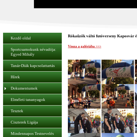
Rókaűzők váltó futóverseny Kaposvár és
Kezdő oldal
Vissza a galériába >>>
Sportcsarnokunk névadója:
Egyed Mihály
Tanár-Diák kapcsolattartás
Hírek
Dokumentumok
Elméleti tananyagok
Tesztek
Ciszterek Ligája
Mindennapos Testnevelés