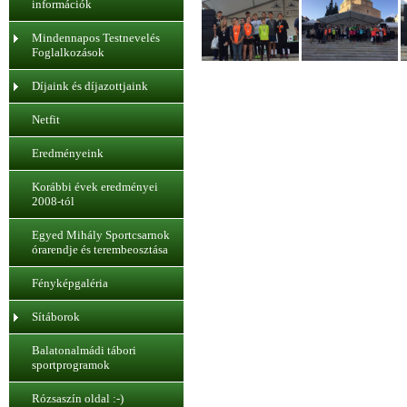
információk
Mindennapos Testnevelés
Foglalkozások
Díjaink és díjazottjaink
Netfit
Eredményeink
Korábbi évek eredményei
2008-tól
Egyed Mihály Sportcsarnok
órarendje és terembeosztása
Fényképgaléria
Sítáborok
Balatonalmádi tábori
sportprogramok
Rózsaszín oldal :-)