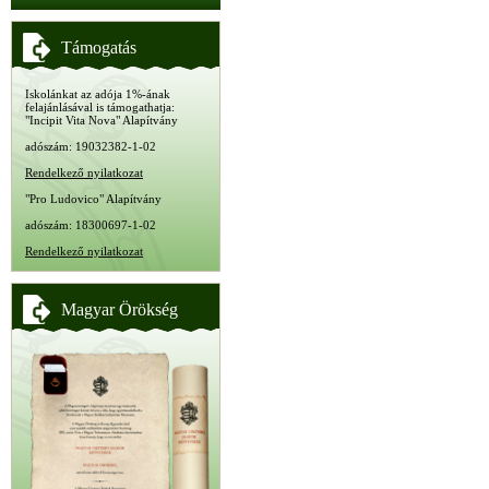
Támogatás
Iskolánkat az adója 1%-ának
felajánlásával is támogathatja:
"Incipit Vita Nova" Alapítvány
adószám: 19032382-1-02
Rendelkező nyilatkozat
"Pro Ludovico" Alapítvány
adószám: 18300697-1-02
Rendelkező nyilatkozat
Magyar Örökség