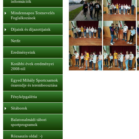
információk
Mindennapos Testnevelés
Foglalkozások
Díjaink és díjazottjaink
Netfit
Eredményeink
Korábbi évek eredményei
2008-tól
Egyed Mihály Sportcsarnok
órarendje és terembeosztása
Fényképgaléria
Sítáborok
Balatonalmádi tábori
sportprogramok
Rózsaszín oldal :-)