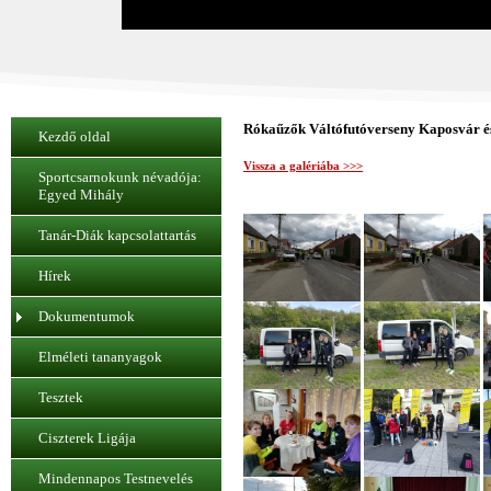
Rókaűzők Váltófutóverseny Kaposvár és 
Kezdő oldal
Vissza a galériába >>>
Sportcsarnokunk névadója:
Egyed Mihály
Tanár-Diák kapcsolattartás
Hírek
Dokumentumok
Elméleti tananyagok
Tesztek
Ciszterek Ligája
Mindennapos Testnevelés