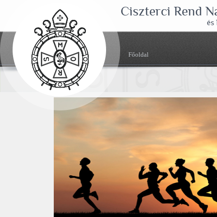
Ciszterci Rend 
és
Főoldal