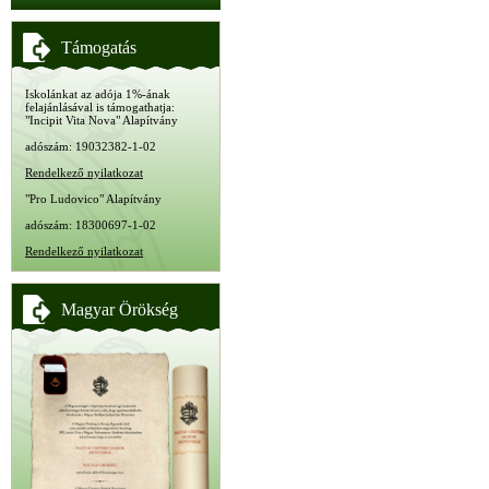
Támogatás
Iskolánkat az adója 1%-ának
felajánlásával is támogathatja:
"Incipit Vita Nova" Alapítvány
adószám: 19032382-1-02
Rendelkező nyilatkozat
"Pro Ludovico" Alapítvány
adószám: 18300697-1-02
Rendelkező nyilatkozat
Magyar Örökség