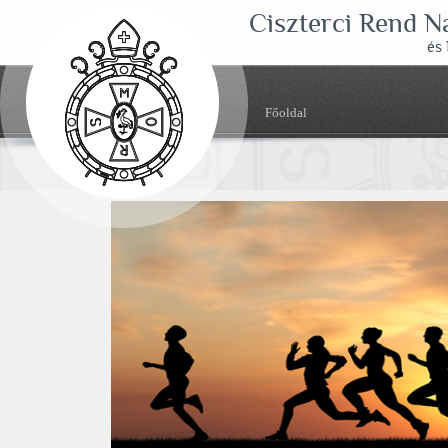
Ciszterci Rend 
és
Főoldal