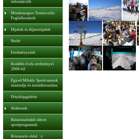
információk
Mindennapos Testnevelés
Foglalkozások
Díjaink és díjazottjaink
Netfit
Eredményeink
Korábbi évek eredményei
2008-tól
Egyed Mihály Sportcsarnok
órarendje és terembeosztása
Fényképgaléria
Sítáborok
Balatonalmádi tábori
sportprogramok
Rózsaszín oldal :-)