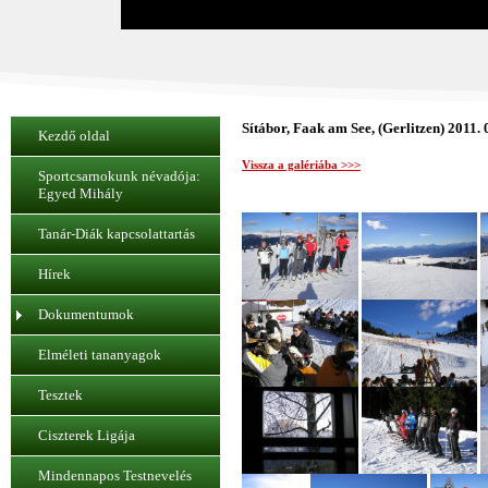
Sítábor, Faak am See, (Gerlitzen) 2011. 
Kezdő oldal
Vissza a galériába >>>
Sportcsarnokunk névadója:
Egyed Mihály
Tanár-Diák kapcsolattartás
Hírek
Dokumentumok
Elméleti tananyagok
Tesztek
Ciszterek Ligája
Mindennapos Testnevelés