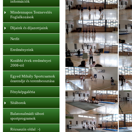
információk
Mindennapos Testnevelés
Foglalkozások
Díjaink és díjazottjaink
Netfit
Eredményeink
Korábbi évek eredményei
2008-tól
Egyed Mihály Sportcsarnok
órarendje és terembeosztása
Fényképgaléria
Sítáborok
Balatonalmádi tábori
sportprogramok
Rózsaszín oldal :-)