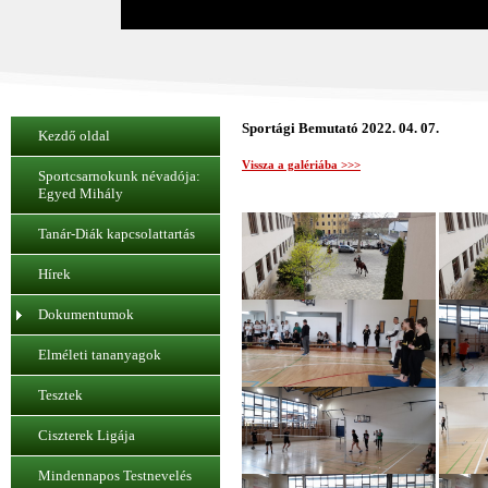
Sportági Bemutató 2022. 04. 07.
Kezdő oldal
Vissza a galériába >>>
Sportcsarnokunk névadója:
Egyed Mihály
Tanár-Diák kapcsolattartás
Hírek
Dokumentumok
Elméleti tananyagok
Tesztek
Ciszterek Ligája
Mindennapos Testnevelés