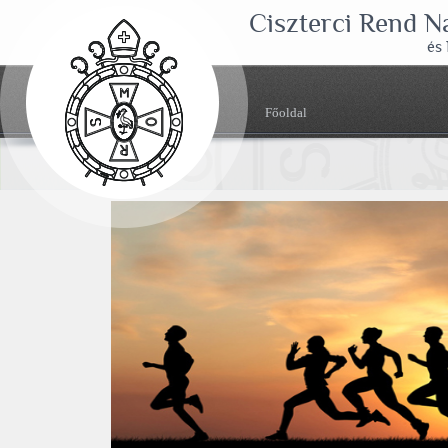
Ciszterci Rend 
és
Főoldal