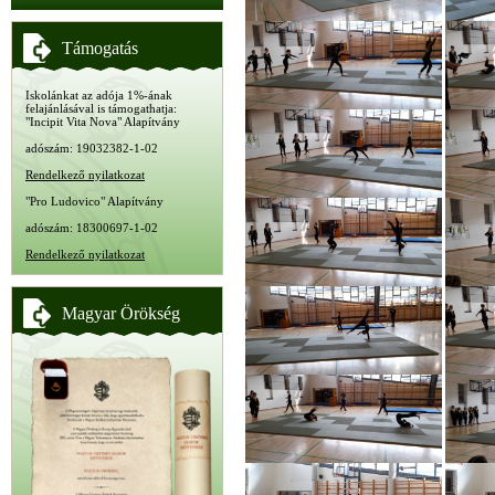
Támogatás
Iskolánkat az adója 1%-ának
felajánlásával is támogathatja:
"Incipit Vita Nova" Alapítvány
adószám: 19032382-1-02
Rendelkező nyilatkozat
"Pro Ludovico" Alapítvány
adószám: 18300697-1-02
Rendelkező nyilatkozat
Magyar Örökség