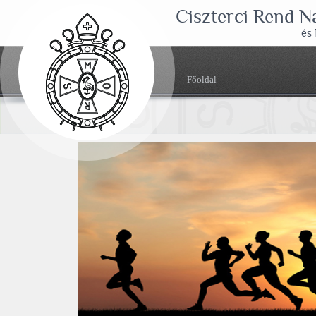
Ciszterci Rend 
és
Főoldal