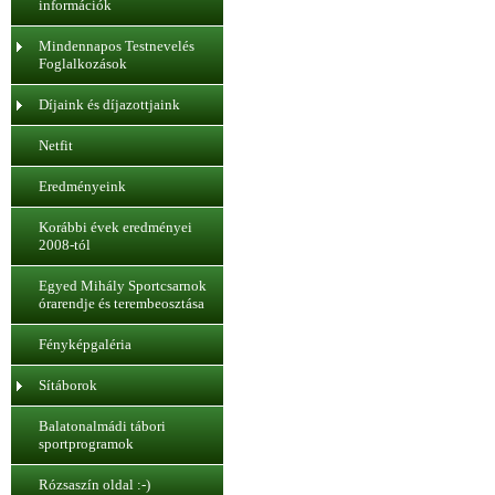
információk
Mindennapos Testnevelés
Foglalkozások
Díjaink és díjazottjaink
Netfit
Eredményeink
Korábbi évek eredményei
2008-tól
Egyed Mihály Sportcsarnok
órarendje és terembeosztása
Fényképgaléria
Sítáborok
Balatonalmádi tábori
sportprogramok
Rózsaszín oldal :-)