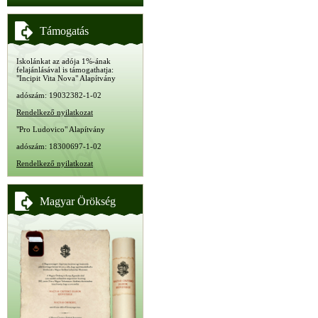
Támogatás
Iskolánkat az adója 1%-ának
felajánlásával is támogathatja:
"Incipit Vita Nova" Alapítvány
adószám: 19032382-1-02
Rendelkező nyilatkozat
"Pro Ludovico" Alapítvány
adószám: 18300697-1-02
Rendelkező nyilatkozat
Magyar Örökség