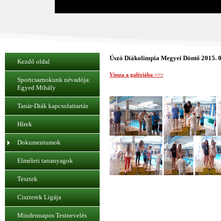
Úszó Diákolimpia Megyei Döntő 2015. 0
Kezdő oldal
Vissza a galériába >>>
Sportcsarnokunk névadója:
Egyed Mihály
Tanár-Diák kapcsolattartás
Hírek
Dokumentumok
Elméleti tananyagok
Tesztek
Ciszterek Ligája
Mindennapos Testnevelés