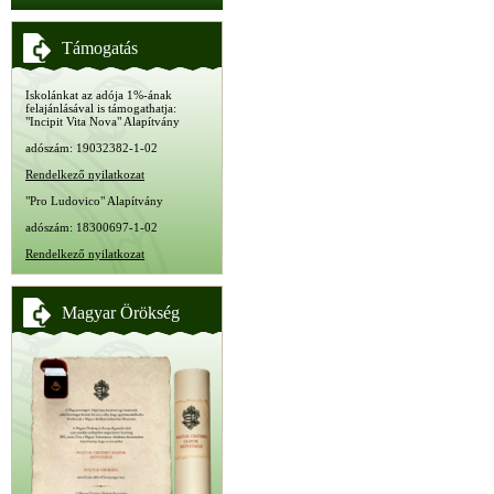
Támogatás
Iskolánkat az adója 1%-ának
felajánlásával is támogathatja:
"Incipit Vita Nova" Alapítvány
adószám: 19032382-1-02
Rendelkező nyilatkozat
"Pro Ludovico" Alapítvány
adószám: 18300697-1-02
Rendelkező nyilatkozat
Magyar Örökség