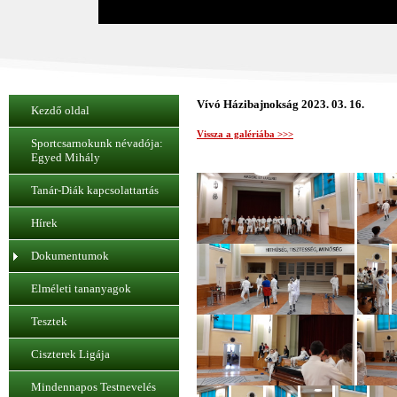
Vívó Házibajnokság 2023. 03. 16.
Kezdő oldal
Vissza a galériába >>>
Sportcsarnokunk névadója:
Egyed Mihály
Tanár-Diák kapcsolattartás
Hírek
Dokumentumok
Elméleti tananyagok
Tesztek
Ciszterek Ligája
Mindennapos Testnevelés